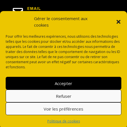

EMAIL
postmaster@clic-and-see.com
Gérer le consentement aux
cookies
Pour offrir les meilleures expériences, nous utilisons des technologies
telles que les cookies pour stocker et/ou accéder aux informations des
appareils. Le fait de consentir à ces technologies nous permettra de
traiter des données telles que le comportement de navigation ou les ID
S'ABONNER
uniques sur ce site. Le fait de ne pas consentir ou de retirer son
consentement peut avoir un effet négatif sur certaines caractéristiques
et fonctions.
Accepter
Copyright © 2013 – 2024
Refuser
Politique de confidentialité
|
Mentions légales
Voir les préférences
Politique de cookies