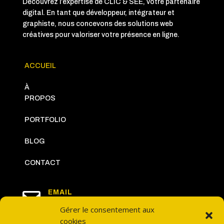
Découvrez l’expertise de CLIC & SEE, votre partenaire
digital. En tant que développeur, intégrateur et
graphiste, nous concevons des solutions web
créatives pour valoriser votre présence en ligne.
ACCUEIL
À
PROPOS
PORTFOLIO
BLOG
CONTACT

EMAIL
postmaster@clic-and-see.com
Gérer le consentement aux
cookies